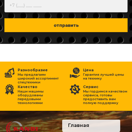
отправить
Разнообразие
Цена
Мы предлагаем
Гарантия лучшей цены
широкий ассортимент
на
технику
спецтехники
Качество
Сервис
Наши машины
Мы гордимся качеством
оборудованы
сервиса, готовы
передовыми
предоставить вам
технологиями
полную поддержку
Главная