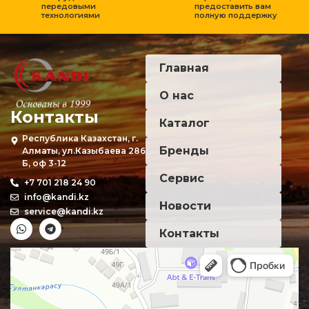
передовыми
предоставить вам
технологиями
полную поддержку
Главная
О нас
Контакты
Каталог
Республика Казахстан, г.
Бренды
Алматы, ул.Казыбаева 286
Б, оф 3-12
Сервис
+7 701 218 24 90
info@kandi.kz
Новости
service@kandi.kz
Контакты
Алматы
Улица Какимжана Казыбаева, 286Б — Яндекс Карты