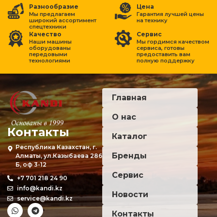
Разнообразие
Цена
Мы предлагаем
Гарантия лучшей цены
широкий ассортимент
на
технику
спецтехники
Качество
Сервис
Наши машины
Мы гордимся качеством
оборудованы
сервиса, готовы
передовыми
предоставить вам
технологиями
полную поддержку
Главная
О нас
Контакты
Каталог
Республика Казахстан, г.
Бренды
Алматы, ул.Казыбаева 286
Б, оф 3-12
Сервис
+7 701 218 24 90
info@kandi.kz
Новости
service@kandi.kz
Контакты