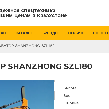
дежная спецтехника
чшим ценам в Казахстане
НАС
КАТАЛОГ
БРЕНДЫ
СЕРВИС
НОВОСТ
АВАТОР SHANZHONG SZL180
 SHANZHONG SZL180
Высота
Вес
Ширина