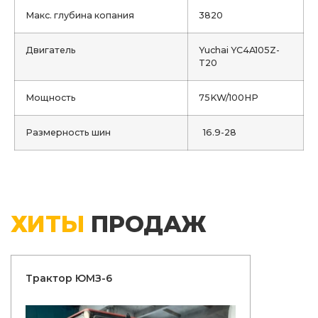
Макс. глубина копания
3820
Двигатель
Yuchai YC4A105Z-
T20
Мощность
75KW/100HP
Размерность шин
16.9-28
ХИТЫ
ПРОДАЖ
Трактор ЮМЗ-6
Трактор 