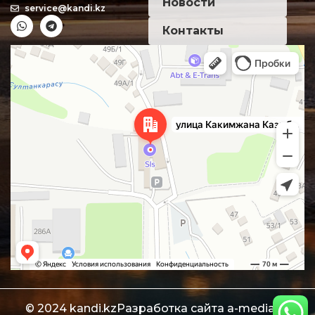
Новости
service@kandi.kz
Контакты
Алматы
Улица Какимжана Казыбаева, 286Б — Яндекс Карты
© 2024 kandi.kz
Разработка сайта
a-media.kz