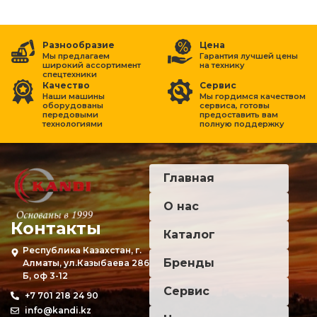
Разнообразие
Цена
Мы предлагаем
Гарантия лучшей цены
широкий ассортимент
на
технику
спецтехники
Качество
Сервис
Наши машины
Мы гордимся качеством
оборудованы
сервиса, готовы
передовыми
предоставить вам
технологиями
полную поддержку
Главная
О нас
Контакты
Каталог
Республика Казахстан, г.
Бренды
Алматы, ул.Казыбаева 286
Б, оф 3-12
Сервис
+7 701 218 24 90
info@kandi.kz