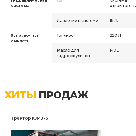
Гидравлическая
Тип
Система
система
открытого т
Давление в системе
16 Л.
Заправочная
Топливо
220 Л.
емкость
Масло для
140L
гидрофруликов
ХИТЫ
ПРОДАЖ
Трактор ЮМЗ-6
Трактор 