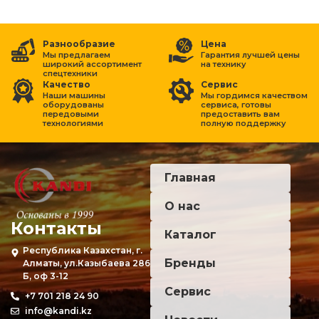
Разнообразие
Цена
Мы предлагаем
Гарантия лучшей цены
широкий ассортимент
на
технику
спецтехники
Качество
Сервис
Наши машины
Мы гордимся качеством
оборудованы
сервиса, готовы
передовыми
предоставить вам
технологиями
полную поддержку
Главная
О нас
Контакты
Каталог
Республика Казахстан, г.
Бренды
Алматы, ул.Казыбаева 286
Б, оф 3-12
Сервис
+7 701 218 24 90
info@kandi.kz