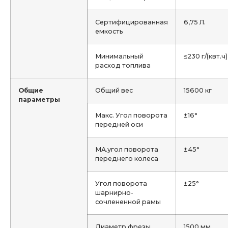
Сертифицированная
6,75 Л.
емкость
Минимальный
≤230 г/(квт.ч)
расход топлива
Общие
Общий вес
15600 кг
параметры
Макс. Угол поворота
±16°
передней оси
MA.угол поворота
±45°
переднего колеса
Угол поворота
±25°
шарнирно-
сочлененной рамы
Диаметр фрезы
1500 мм