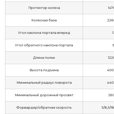
Протектор колеса
147
Колесная база
226
Угол наклона портала вперед
1
Угол обратного наклона портала
Длина полки
122
Высота подъема
400
Минимальный радиус поворота
440
Минимальный дорожный просвет
26
Форвардер/обратная скорость
5/8,5/1