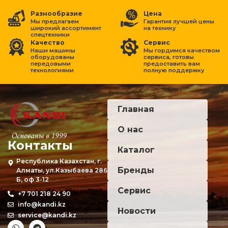
Разнообразие
Цена
Мы предлагаем
Гарантия лучшей цены
широкий ассортимент
на
технику
спецтехники
Качество
Сервис
Наши машины
Мы гордимся качеством
оборудованы
сервиса, готовы
передовыми
предоставить вам
технологиями
полную поддержку
Главная
О нас
Контакты
Каталог
Республика Казахстан, г.
Бренды
Алматы, ул.Казыбаева 286
Б, оф 3-12
Сервис
+7 701 218 24 90
info@kandi.kz
Новости
service@kandi.kz